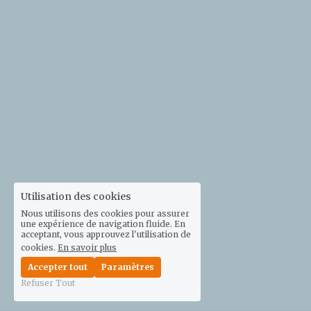
chambery@lespetitescantines.org
Je réserve
Utilisation des cookies
Nous utilisons des cookies pour assurer
une expérience de navigation fluide. En
acceptant, vous approuvez l'utilisation de
cookies.
En savoir plus
Accepter tout
Paramètres
Refuser Tout