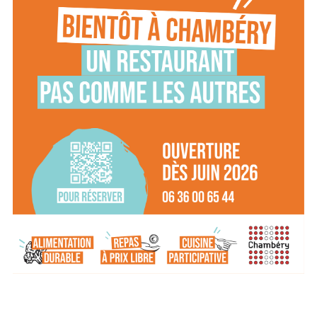
chambery@lespetitescantines.org
Je réserve