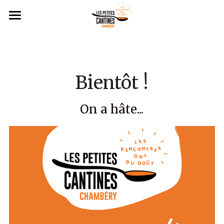
Accueil
L'association
Bientôt !
Menus & Réservations
Qui sommes-nous ?
L'équipe
Nous rejoindre
On a hâte...
Galerie
Adhésions et dons
Partenaires
Bons cadeaux
On parle de nous
Contact
04 22 79 23 79